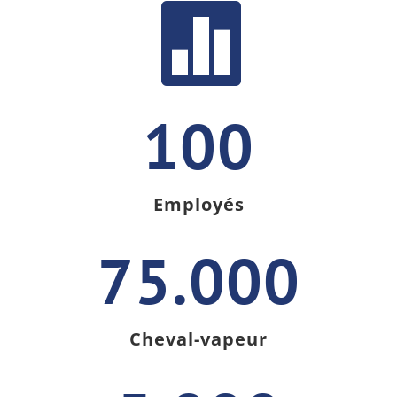

100
Employés
75.000
Cheval-vapeur